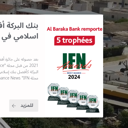
بنك البركة 
اسلامي في 
بعد حصوله على جائزة أف
مجلة Islamic Finance News "IFN"
للمزيد