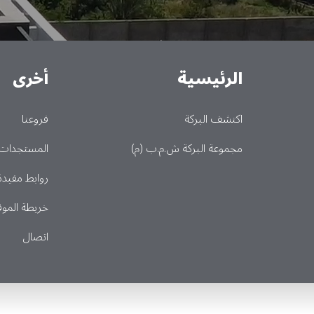
الرئيسية
أخرى
Main
اكتشف البركة
فروعنا
مجموعة البركة ش.م.ب (م)
المستجدات
روابط مفيدة
خريطة الموق
اتصال