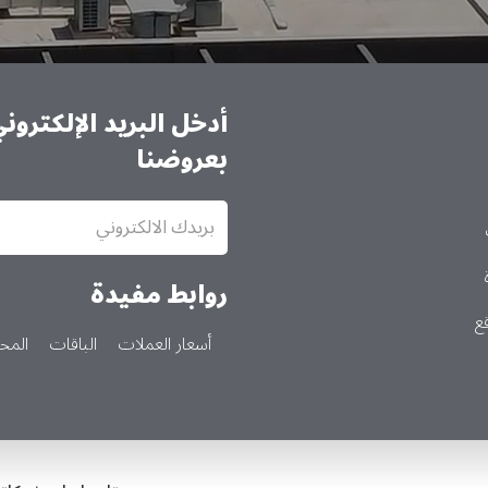
أدخل البريد الإلكترو
بعروضنا
الاشتراك
في
النشرة
الإخبارية
روابط مفيدة
ع
أسعار العملات
الباقات
المحا