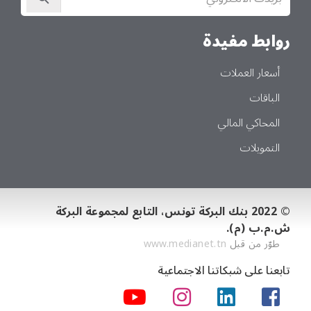
في
النشرة
الإخبارية
روابط مفيدة
أسعار العملات
الباقات
المحاكي المالي
التمويلات
© 2022 بنك البركة تونس، التابع لمجموعة البركة
ش.م.ب (م).
طوّر من قبل
www.medianet.tn
تابعنا على شبكاتنا الاجتماعية