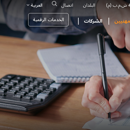
Search
ة ش.م.ب (م)
البلدان
اتصال
العربية
الخدمات الرقمية
مهنيين
الشركات