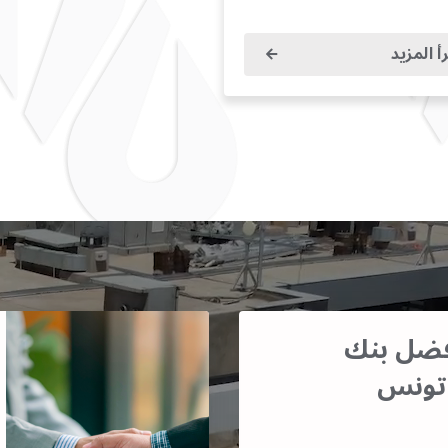
أ المزيد
أفضل بنك
تونس