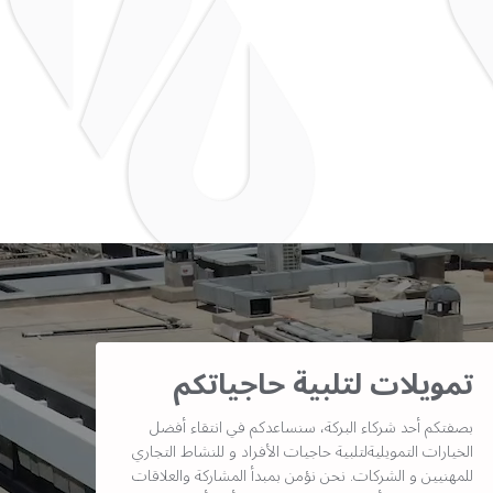
تمويلات لتلبية حاجياتكم
بصفتكم أحد شركاء البركة، سنساعدكم في انتقاء أفضل
الخيارات التمويليةلتلبية حاجيات الأفراد و للنشاط التجاري
للمهنيين و الشركات. نحن نؤمن بمبدأ المشاركة والعلاقات