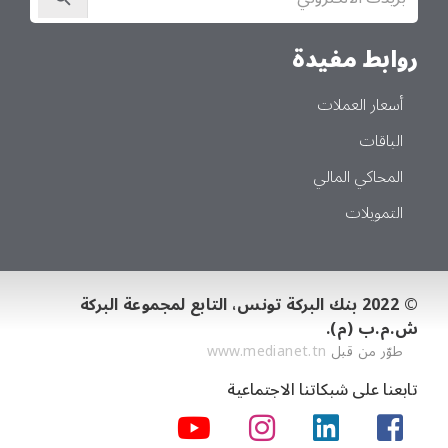
في
النشرة
الإخبارية
روابط مفيدة
أسعار العملات
الباقات
المحاكي المالي
التمويلات
© 2022 بنك البركة تونس، التابع لمجموعة البركة
ش.م.ب (م).
طوّر من قبل
www.medianet.tn
تابعنا على شبكاتنا الاجتماعية