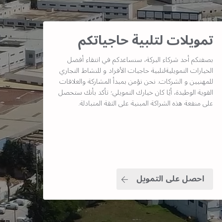
تمويلات لتلبية حاجياتكم
بصفتكم أحد شركاء البركة، سنساعدكم في انتقاء أفضل
الخيارات التمويليةلتلبية حاجيات الأفراد و للنشاط التجاري
للمهنيين و الشركات. نحن نؤمن بمبدأ المشاركة والعلاقات
القوية الوطيدة، أيًا كان خيارك التمويلي؛ تأكد بأنك ستحصل
على منفعة هذه الشراكة المبنية على الثقة المتبادلة.
احصل على التمويل