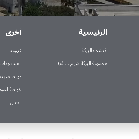
الرئيسية
أخرى
Main
اكتشف البركة
فروعنا
مجموعة البركة ش.م.ب (م)
المستجدات
روابط مفيدة
خريطة الموق
اتصال