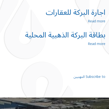
اجارة
البركة
لوسائل
اجارة البركة للعقارات
النقل
about
Read more
اجارة
البركة
للعقارات
بطاقة البركة الذهبية المحلية
about
Read more
بطاقة
البركة
الذهبية
Pagination
المحلية
Subscribe to المهنيين