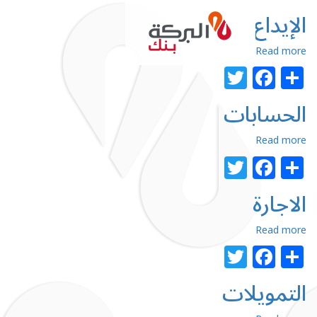
تجاوز
الإيداع
إلى
المحتوى
الرئيسي
about
Read more
الإيداع
Facebook
Twitter
Share
الحسابات
about
Read more
الحسابات
Facebook
Twitter
Share
الاجارة
about
Read more
الاجارة
Facebook
Twitter
Share
التمويلات