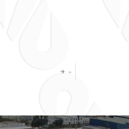
NEXT
››
PAGE