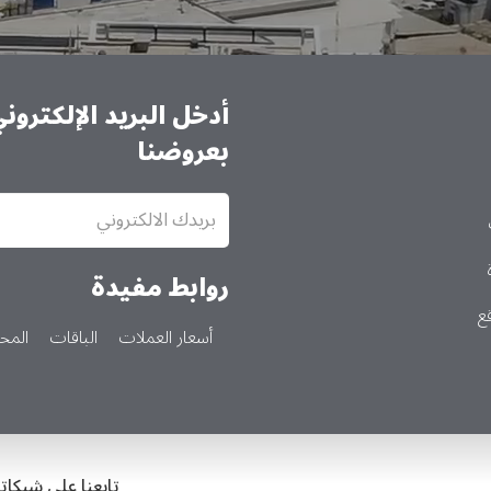
أدخل البريد الإلكترو
بعروضنا
الاشتراك
في
النشرة
الإخبارية
روابط مفيدة
ع
أسعار العملات
الباقات
المحا
تابعنا على شبكاتن