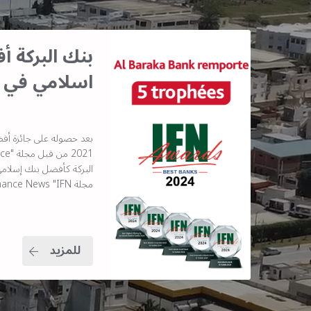
بنك البركة 
اسلامي في 
بعد حصوله على جائزة أف
مجلة Islamic Finance News "IFN"
للمزيد