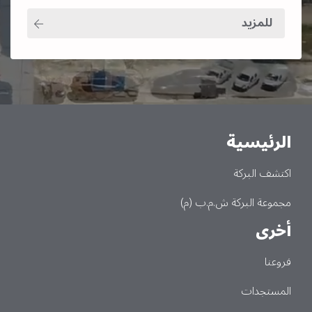
للمزيد
الرئيسية
Main
اكتشف البركة
مجموعة البركة ش.م.ب (م)
أخرى
فروعنا
المستجدات