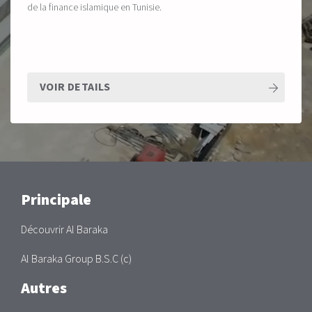
de la finance islamique en Tunisie.
VOIR DETAILS
Main
Principale
Découvrir Al Baraka
Al Baraka Group B.S.C (c)
Autres