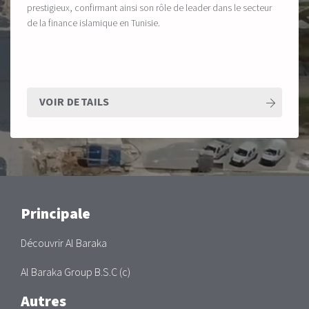
prestigieux, confirmant ainsi son rôle de leader dans le secteur
de la finance islamique en Tunisie.
VOIR DETAILS
Main
Principale
Découvrir Al Baraka
Al Baraka Group B.S.C (c)
Autres