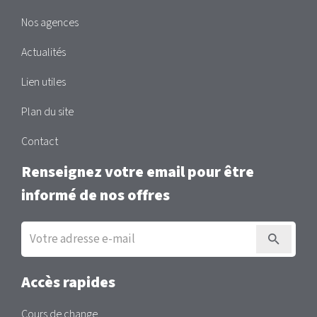
Nos agences
Actualités
Lien utiles
Plan du site
Contact
Renseignez votre email pour être
informé de nos offres
Inscription
à
la
newsletter
Accès rapides
Cours de change