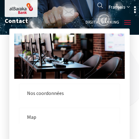
Aller
Search
au
Français
contenu
principal
Contact
DIGITAL BANKING
Nos coordonnées
Map