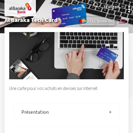
Aller
Search
au
Français
contenu
principal
Al Baraka Tech Card
DIGITAL BANKING
Une carte pour vos achats en devises sur internet.
Présentation