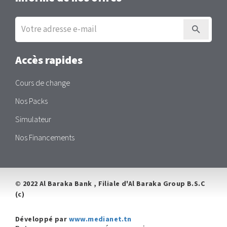
Inscription
à
la
newsletter
Accès rapides
Cours de change
Nos Packs
Simulateur
Nos Financements
© 2022 Al Baraka Bank , Filiale d'Al Baraka Group B.S.C
(c)
Développé par
www.medianet.tn