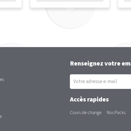
Renseignez votre ema
Inscription
es
à
la
newsletter
Accès rapides
Cours de change
Nos Packs
e