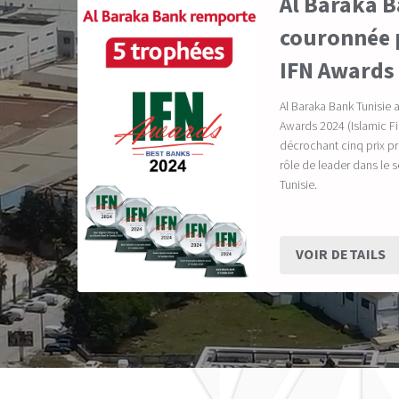
Al Baraka B
couronnée p
IFN Awards
Al Baraka Bank Tunisie 
Awards 2024 (Islamic 
décrochant cinq prix pr
rôle de leader dans le 
Tunisie.
VOIR DETAILS