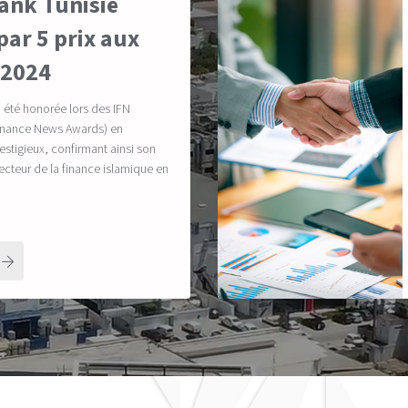
ank Tunisie
ar 5 prix aux
 2024
a été honorée lors des IFN
Finance News Awards) en
estigieux, confirmant ainsi son
secteur de la finance islamique en