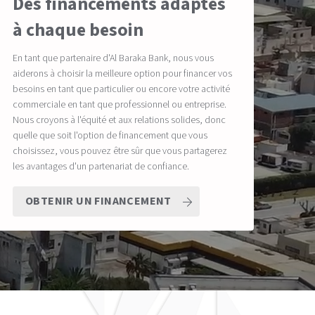
Des financements adaptés
à chaque besoin
En tant que partenaire d'Al Baraka Bank, nous vous
aiderons à choisir la meilleure option pour financer vos
besoins en tant que particulier ou encore votre activité
commerciale en tant que professionnel ou entreprise.
Nous croyons à l'équité et aux relations solides, donc
quelle que soit l'option de financement que vous
choisissez, vous pouvez être sûr que vous partagerez
les avantages d'un partenariat de confiance.
OBTENIR UN FINANCEMENT