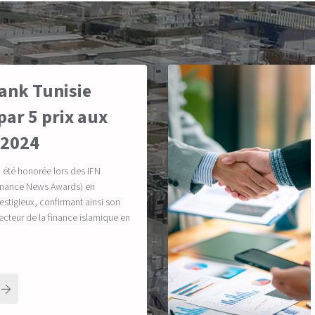
ank Tunisie
ar 5 prix aux
 2024
a été honorée lors des IFN
Finance News Awards) en
estigieux, confirmant ainsi son
secteur de la finance islamique en