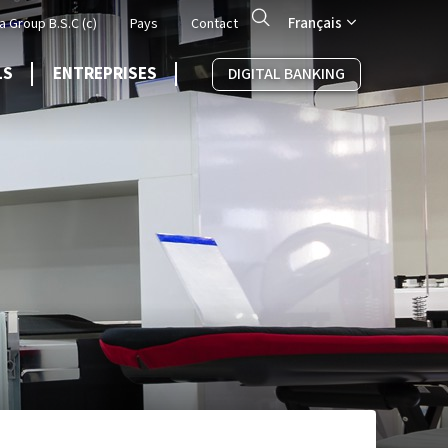
Search
Français
a Group B.S.C (c)
Pays
Contact
LS
ENTREPRISES
DIGITAL BANKING