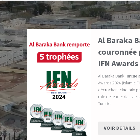
Al Baraka B
couronnée p
IFN Awards
Al Baraka Bank Tunisie 
Awards 2024 (Islamic 
décrochant cinq prix pr
rôle de leader dans le 
Tunisie.
VOIR DETAILS