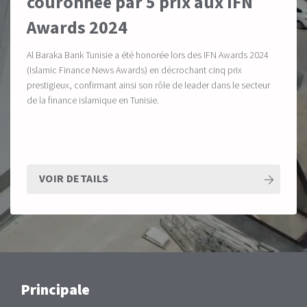
couronnée par 5 prix aux IFN
Awards 2024
Al Baraka Bank Tunisie a été honorée lors des IFN Awards 2024
(Islamic Finance News Awards) en décrochant cinq prix
prestigieux, confirmant ainsi son rôle de leader dans le secteur
de la finance islamique en Tunisie.
VOIR DETAILS
Main
Principale