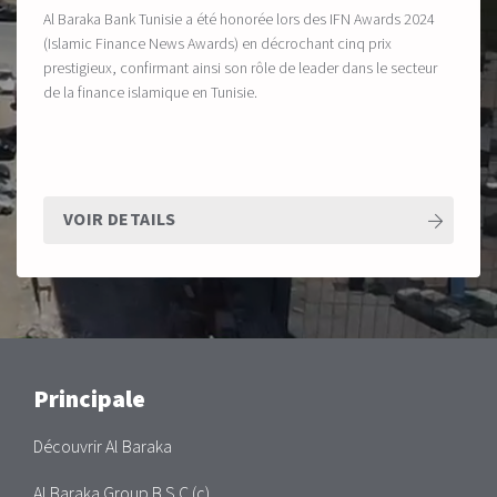
Al Baraka Bank Tunisie a été honorée lors des IFN Awards 2024
(Islamic Finance News Awards) en décrochant cinq prix
prestigieux, confirmant ainsi son rôle de leader dans le secteur
de la finance islamique en Tunisie.
VOIR DETAILS
Main
Principale
Découvrir Al Baraka
Al Baraka Group B.S.C (c)