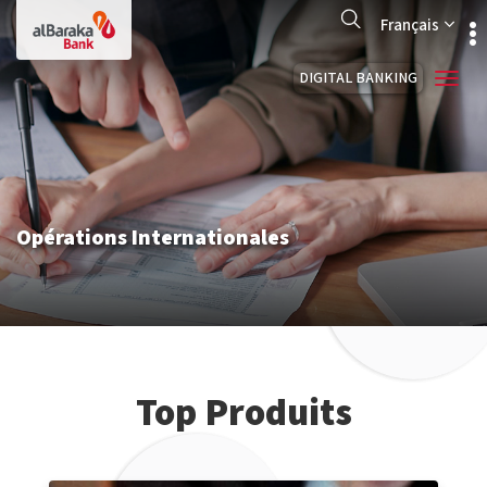
Aller
Search
au
Français
contenu
principal
DIGITAL BANKING
Opérations Internationales
Top Produits