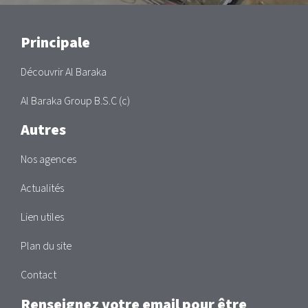
Main
Principale
Découvrir Al Baraka
Al Baraka Group B.S.C (c)
Autres
Nos agences
Actualités
Lien utiles
Plan du site
Contact
Renseignez votre email pour être