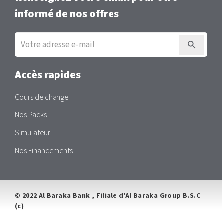
informé de nos offres
Inscription
à
la
newsletter
Accès rapides
Cours de change
Nos Packs
Simulateur
Nos Financements
© 2022 Al Baraka Bank , Filiale d'Al Baraka Group B.S.C
(c)