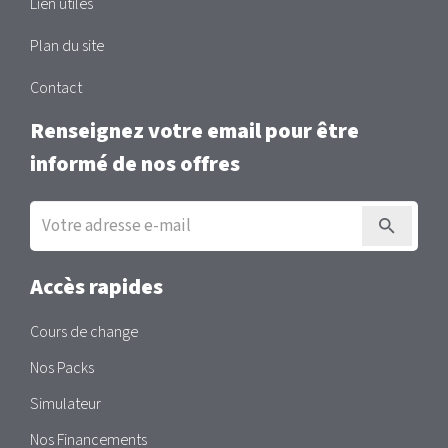
Lien utiles
Plan du site
Contact
Renseignez votre email pour être
informé de nos offres
Inscription
à
la
newsletter
Accès rapides
Cours de change
Nos Packs
Simulateur
Nos Financements