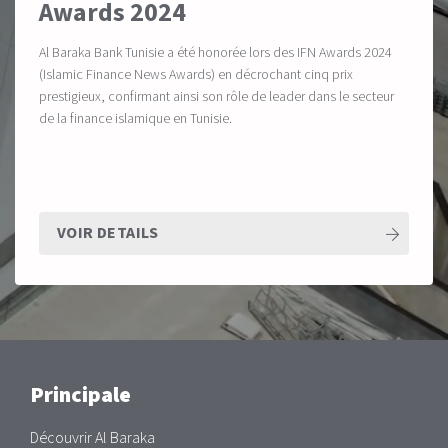
Awards 2024
Al Baraka Bank Tunisie a été honorée lors des IFN Awards 2024
(Islamic Finance News Awards) en décrochant cinq prix
prestigieux, confirmant ainsi son rôle de leader dans le secteur
de la finance islamique en Tunisie.
VOIR DETAILS
Main
Principale
Découvrir Al Baraka