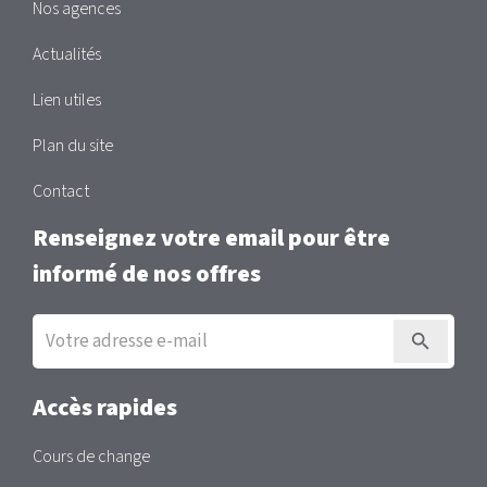
Nos agences
Actualités
Lien utiles
Plan du site
Contact
Renseignez votre email pour être
informé de nos offres
Inscription
à
la
newsletter
Accès rapides
Cours de change