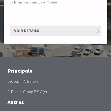
de la finance islamique en Tunisie.
VOIR DETAILS
Main
Principale
Découvrir Al Baraka
Al Baraka Group B.S.C (c)
Autres