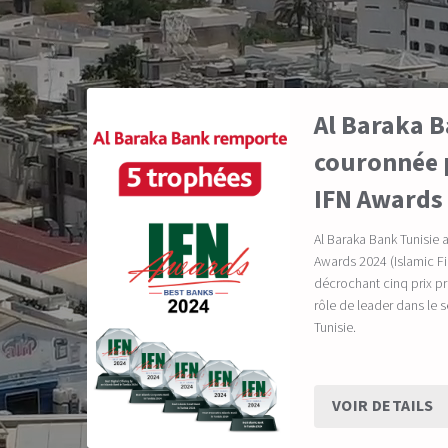
Al Baraka B
couronnée p
IFN Awards
Al Baraka Bank Tunisie 
Awards 2024 (Islamic 
décrochant cinq prix pr
rôle de leader dans le 
Tunisie.
VOIR DETAILS