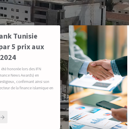
ank Tunisie
ar 5 prix aux
 2024
a été honorée lors des IFN
Finance News Awards) en
estigieux, confirmant ainsi son
secteur de la finance islamique en