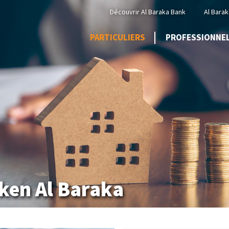
Menu
Découvrir Al Baraka Bank
Al Barak
Top
PARTICULIERS
PROFESSIONNE
ken Al Baraka