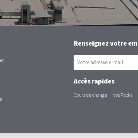
Renseignez votre ema
Inscription
es
à
la
newsletter
Accès rapides
Cours de change
Nos Packs
e