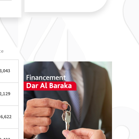
te
8,043
2,129
36,622