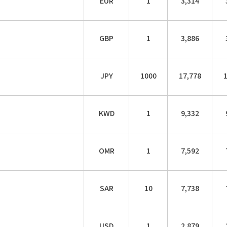
EUR
1
3,314
GBP
1
3,886
JPY
1000
17,778
KWD
1
9,332
OMR
1
7,592
SAR
10
7,738
USD
1
2,879