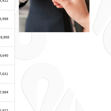
3,422
3,998
18,808
9,640
7,631
7,984
2,972