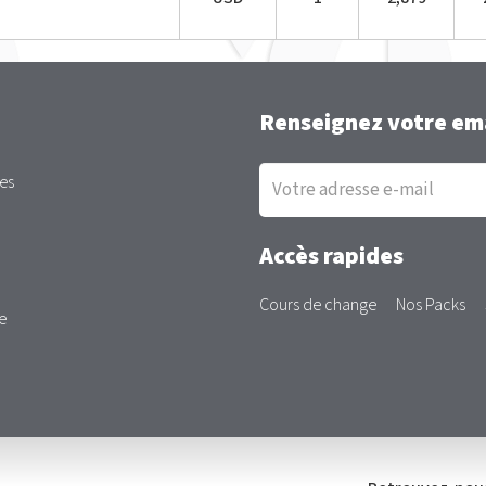
Renseignez votre ema
Inscription
es
à
la
newsletter
Accès rapides
Cours de change
Nos Packs
e