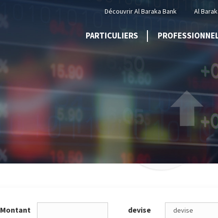
Menu
Découvrir Al Baraka Bank
Al Barak
Top
PARTICULIERS
PROFESSIONNE
Montant
devise