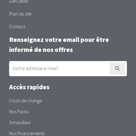
Lien utiles
Plan du site
Contact
Renseignez votre email pour être
informé de nos offres
Inscription
à
la
newsletter
Accès rapides
Cours de change
Nos Packs
Simulateur
Nos Financements