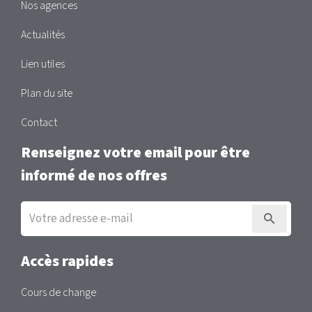
Nos agences
Actualités
Lien utiles
Plan du site
Contact
Renseignez votre email pour être
informé de nos offres
Inscription
à
la
newsletter
Accès rapides
Cours de change