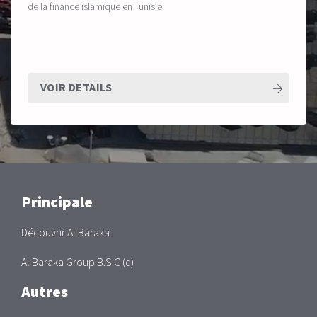
de la finance islamique en Tunisie.
VOIR DETAILS
Main
Principale
Découvrir Al Baraka
Al Baraka Group B.S.C (c)
Autres