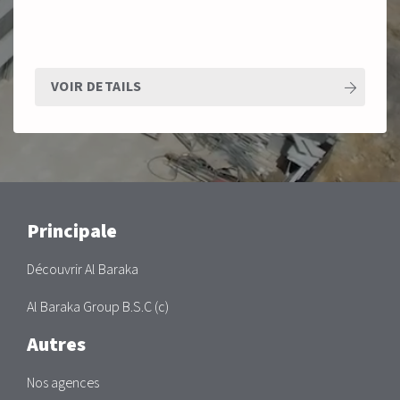
VOIR DETAILS
Main
Principale
Découvrir Al Baraka
Al Baraka Group B.S.C (c)
Autres
Nos agences