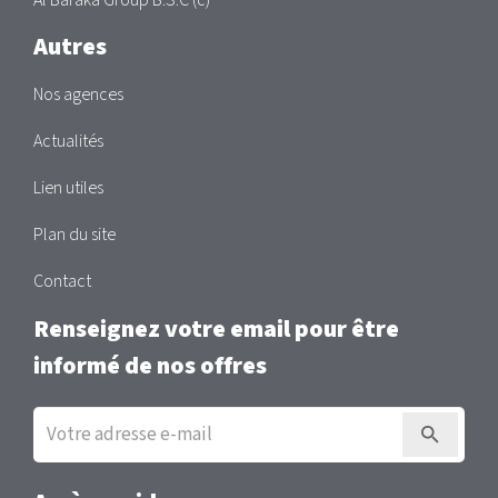
Al Baraka Group B.S.C (c)
Autres
Nos agences
Actualités
Lien utiles
Plan du site
Contact
Renseignez votre email pour être
informé de nos offres
Inscription
à
la
newsletter