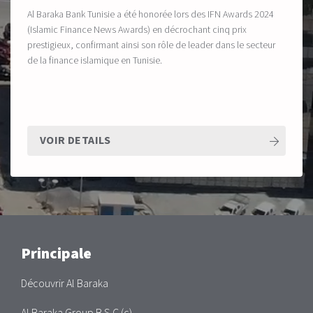
Al Baraka Bank Tunisie a été honorée lors des IFN Awards 2024
(Islamic Finance News Awards) en décrochant cinq prix
prestigieux, confirmant ainsi son rôle de leader dans le secteur
de la finance islamique en Tunisie.
VOIR DETAILS
Main
Principale
Découvrir Al Baraka