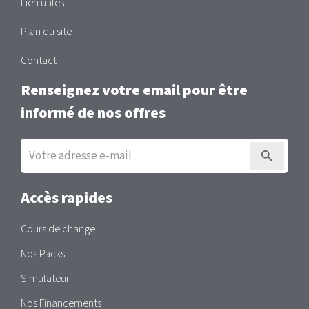
Lien utiles
Plan du site
Contact
Renseignez votre email pour être
informé de nos offres
Inscription
à
la
newsletter
Accès rapides
Cours de change
Nos Packs
Simulateur
Nos Financements