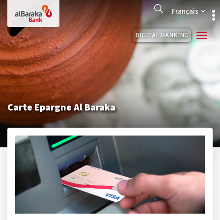
Aller
Search
au
Français
contenu
principal
DIGITAL BANKING
Carte Epargne Al Baraka