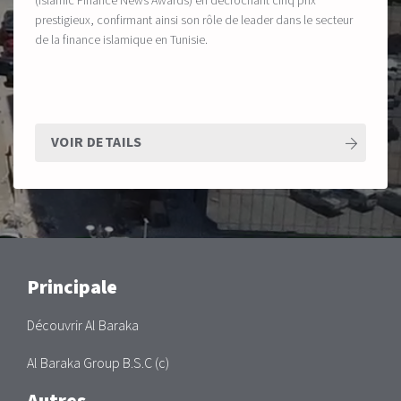
(Islamic Finance News Awards) en décrochant cinq prix
prestigieux, confirmant ainsi son rôle de leader dans le secteur
de la finance islamique en Tunisie.
VOIR DETAILS
Main
Principale
Découvrir Al Baraka
Al Baraka Group B.S.C (c)