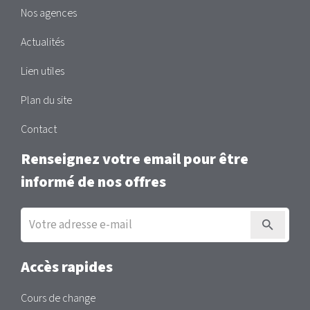
Nos agences
Actualités
Lien utiles
Plan du site
Contact
Renseignez votre email pour être
informé de nos offres
Inscription
à
la
newsletter
Accès rapides
Cours de change