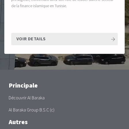
de la finance islamique en Tunisie.
VOIR DETAILS
Main
Principale
Découvrir Al Baraka
Al Baraka Group B.S.C (c)
Autres