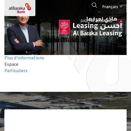
Aller
Search
au
Français
contenu
principal
DIGITAL BANKING
Plus d'informations
Espace
Particuliers