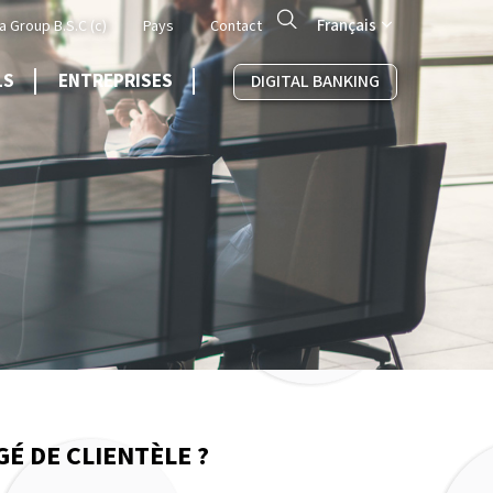
Search
Français
a Group B.S.C (c)
Pays
Contact
LS
ENTREPRISES
DIGITAL BANKING
É DE CLIENTÈLE ?