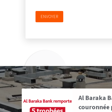
ENVOYER
Al Baraka B
couronnée p