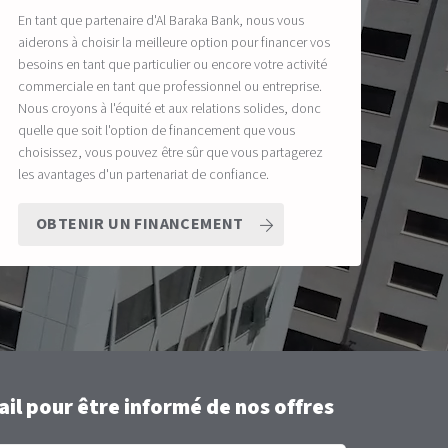
En tant que partenaire d'Al Baraka Bank, nous vous
aiderons à choisir la meilleure option pour financer vos
besoins en tant que particulier ou encore votre activité
commerciale en tant que professionnel ou entreprise.
Nous croyons à l'équité et aux relations solides, donc
quelle que soit l'option de financement que vous
choisissez, vous pouvez être sûr que vous partagerez
les avantages d'un partenariat de confiance.
OBTENIR UN FINANCEMENT
il pour être informé de nos offres