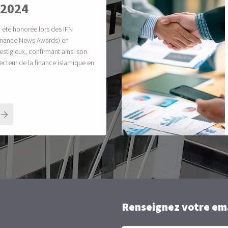
 2024
a été honorée lors des IFN
Finance News Awards) en
estigieux, confirmant ainsi son
secteur de la finance islamique en
Renseignez votre ema