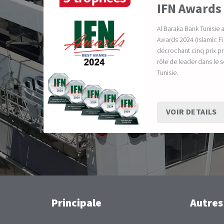
IFN Awards
Al Baraka Bank Tunisie 
Awards 2024 (Islamic 
décrochant cinq prix pr
rôle de leader dans le 
Tunisie.
VOIR DETAILS
Main
Principale
Autres