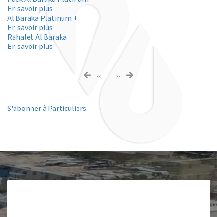
Lady
sur
En savoir plus
Pack
Al Baraka Platinum +
Al
sur
En savoir plus
Baraka
Al
Rahalet Al Baraka
Platinum
Baraka
sur
En savoir plus
Platinum
Rahalet
+
Al
Pagination
Baraka
PAGE
PAGE
‹‹
››
PRÉCÉDENTE
SUIVANTE
S'abonner à Particuliers